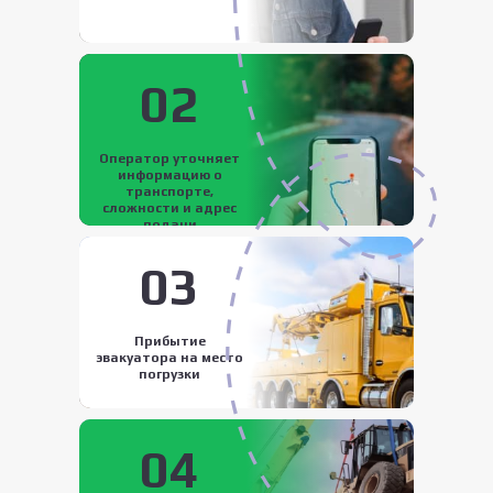
02
Оператор уточняет
информацию о
транспорте,
сложности и адрес
подачи
03
Прибытие
эвакуатора на место
погрузки
04