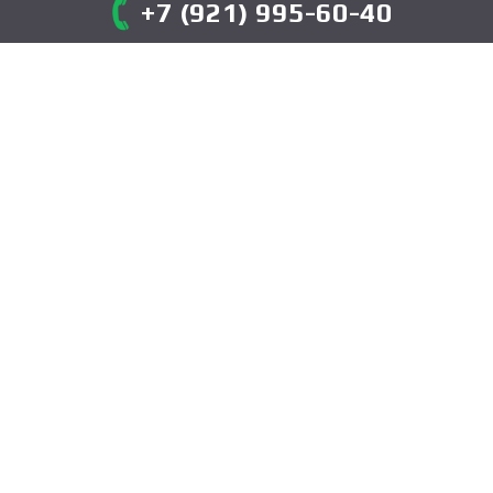
+7 (921) 995-60-40
ОТЗЫВЫ О НАШЕЙ
РАБОТЕ
Мы гордимся качеством нашего сервиса и
стараемся сделать так, чтобы каждый
клиент остался полностью удовлетворен
услугами эвакуатора в Санкт-Петербурге.
Вот что говорят о нас автовладельцы:
"Спасибо большое вашим ребятам!
Вызвал эвакуатор после ДТП поздно
вечером, они приехали очень быстро.
Всё сделали аккуратно и по хорошей
цене."