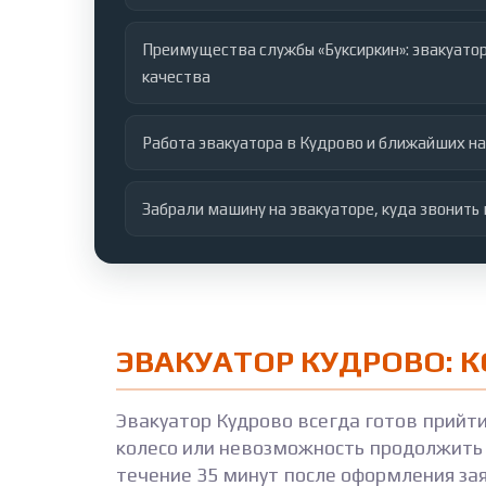
Преимущества службы «Буксиркин»: эвакуатор
качества
Работа эвакуатора в Кудрово и ближайших н
Забрали машину на эвакуаторе, куда звонить
ЭВАКУАТОР КУДРОВО: 
Эвакуатор Кудрово всегда готов прийт
колесо или невозможность продолжить 
течение 35 минут после оформления за