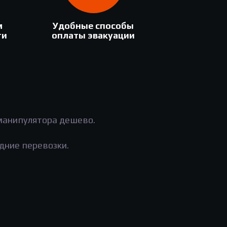
м
Удобные способы
ти
оплаты эвакуации
-манипулятора дешево.
дние перевозки.