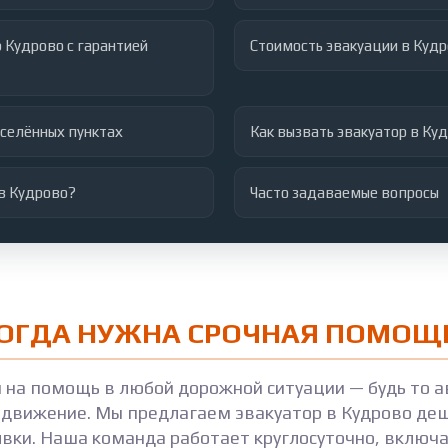
 Кудрово с гарантией
Стоимость эвакуации в Кудр
аселённых пунктах
Как вызвать эвакуатор в Ку
 в Кудрово?
Часто задаваемые вопросы
КОГДА НУЖНА СРОЧНАЯ ПОМОЩЬ
и на помощь в любой дорожной ситуации — будь то а
движение. Мы предлагаем эвакуатор в Кудрово деш
явки. Наша команда работает круглосуточно, включа