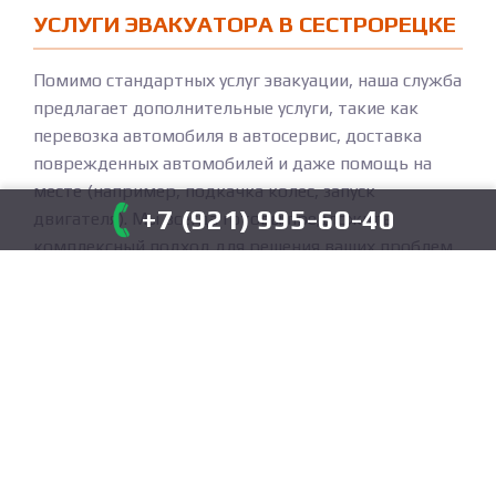
УСЛУГИ ЭВАКУАТОРА В СЕСТРОРЕЦКЕ
Помимо стандартных услуг эвакуации, наша служба
предлагает дополнительные услуги, такие как
перевозка автомобиля в автосервис, доставка
поврежденных автомобилей и даже помощь на
месте (например, подкачка колес, запуск
+7 (921) 995-60-40
двигателя). Мы всегда готовы предложить
комплексный подход для решения ваших проблем.
ДОПОЛНИТЕЛЬНЫЕ УСЛУГИ
Перевозка автомобилей в автосервисы
Оказание помощи на месте (запуск
двигателя, подкачка колес)
Транспортировка автомобилей с
поломками
Поддержка в аварийных ситуациях