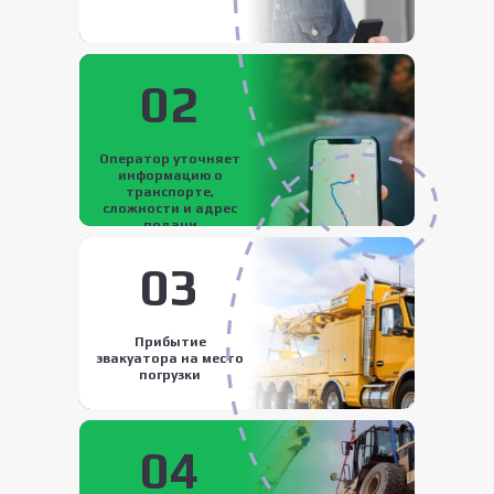
02
Оператор уточняет
информацию о
транспорте,
сложности и адрес
подачи
03
Прибытие
эвакуатора на место
погрузки
04