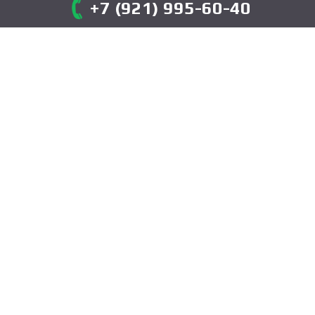
+7 (921) 995-60-40
ОТЗЫВЫ О НАШЕЙ
РАБОТЕ
Мы гордимся качеством нашего сервиса и
стараемся сделать так, чтобы каждый
клиент остался полностью удовлетворен
услугами эвакуатора в Санкт-Петербурге.
Вот что говорят о нас автовладельцы:
"Спасибо большое вашим ребятам!
Вызвал эвакуатор после ДТП поздно
вечером, они приехали очень быстро.
Всё сделали аккуратно и по хорошей
цене."