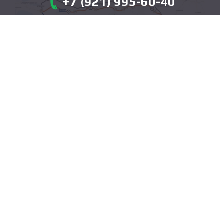
+7 (921) 995-60-40
АЛЬТЕРНАТИВНЫЕ БЕСПЛАТНЫЕ МАРШРУТЫ
А-146 Краснодар — Верхнебаканский
(через Новороссийск, Анапу)
Через Темрюк и Новомышастовскую
Но: оба маршрута длиннее и могут занять 5–6
часов, особенно в сезон.