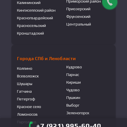
Приморский район
Калининский
Приозерский
Кингисеппский район
Фрунзенский
Красногвардейский
Центральный
Красносельский
Кронштадский
Города СПб и Ленобласти
Кудрово
Колпино
Парнас
Всеволожск
Кириши
Шушары
Чудово
Гатчина
Пушкин
Петергоф
Выборг
Красное село
Зеленогорск
Ломоносов
Парголово
+7 (921) 995-60-40