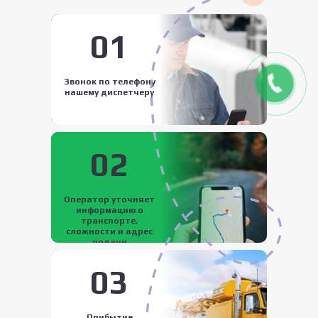
01
Звонок по телефону
нашему диспетчеру
02
Оператор уточняет
информацию о
транспорте,
сложности и адрес
подачи
03
Прибытие