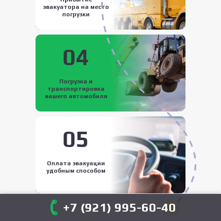
эвакуатора на место
погрузки
04
Погрузка и
транспортировка
вашего автомобиля
05
Оплата эвакуации
удобным способом
+7 (921) 995-60-40