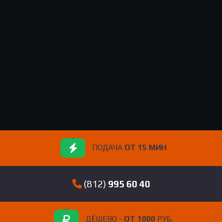
ПОДАЧА
ОТ 15 МИН
(812)
995 60 40
ДЁШЕВО -
ОТ 1000
РУБ.