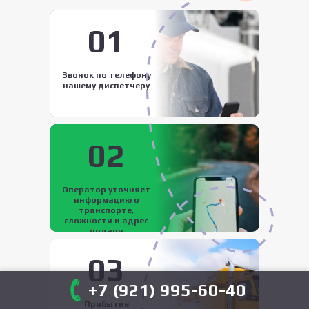
01
Звонок по телефону
нашему диспетчеру
02
Оператор уточняет
информацию о
транспорте,
сложности и адрес
подачи
03
+7 (921) 995-60-40
Прибытие