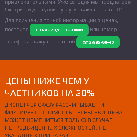
привлекательными! Уже сегодня мы предлагаем
быстрые и доступные услуги эвакуатора в СПб.
Для получения точной информации о ценах,
посетите
или номер
СТРАНИЦУ С ЦЕНАМИ
телефона эвакуатора в спб
(812)995-60-40
ЦЕНЫ НИЖЕ ЧЕМ У
ЧАСТНИКОВ НА 20%
ДИСПЕТЧЕР СРАЗУ РАССЧИТЫВАЕТ И
ФИКСИРУЕТ СТОИМОСТЬ ПЕРЕВОЗКИ. ЦЕНА
МОЖЕТ ИЗМЕНИТЬСЯ ТОЛЬКО В СЛУЧАЕ
НЕПРЕДВИДЕННЫХ СЛОЖНОСТЕЙ, НЕ
УКАЗАННЫХ ПРИ ЗАКАЗЕ.